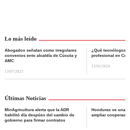
Lo más leído
Abogados señalan como irregulares
¿Qué tecnólogos re
convenios ente alcaldía de Cúcuta y
profesional en Col
AMC
13/02/2024
13/07/2023
Últimas Noticias
MinAgricultura alerta que la ADR
Honduras ve una o
habilitó día despúes del cambio de
ampliar cooperaci
gobierno para firmar contratos