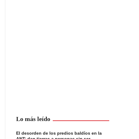
Lo más leído
El desorden de los predios baldíos en la
ANT: dan tierras a personas sin ser