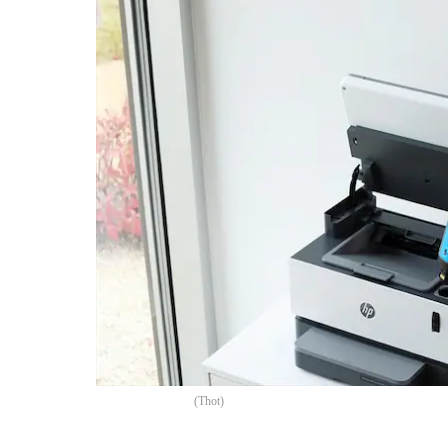
(
Thot
)