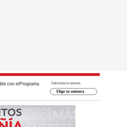
Selecciona tu emisora
ble con el
Programa
Elige tu emisora