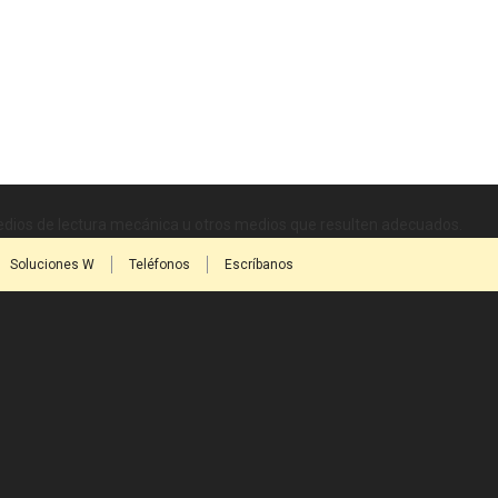
medios de lectura mecánica u otros medios que resulten adecuados.
Soluciones W
Teléfonos
Escríbanos