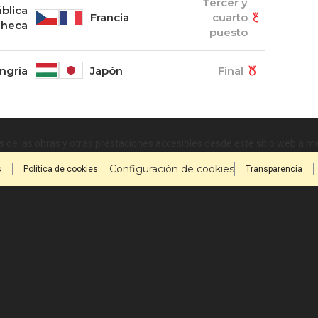
Tercer y
blica
Francia
cuarto
heca
puesto
ngría
Japón
Final
 de las obras y otras prestaciones accesibles desde este sitio web a 
Configuración de cookies
s
Política de cookies
Transparencia