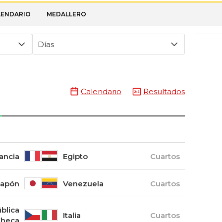
LENDARIO
MEDALLERO
Días
Calendario
Resultados
ancia
Egipto
Cuartos
Japón
Venezuela
Cuartos
blica
Italia
Cuartos
heca