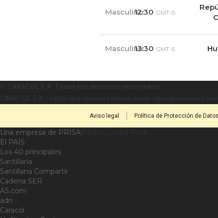
Repú
Masculino
12:30
GMT-5
C
Masculino
13:30
Hu
GMT-5
© CARACOL S.A. Todos los derechos reservados.
CARACOL S.A. realiza una reserva expresa de las reproducciones y usos
Aviso legal
Política de Protección de Dato
Una empresa de PRISA
Medios Grupo Prisa
El PAÍS
Los 40 principales
Santillana
Santillana Compartir
Cadena SER
AS.com
adn
Caracol