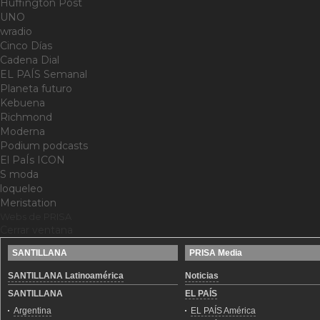
Huffington Post
UNO
wradio
Cinco Días
Cadena Dial
EL PAÍS Semanal
Planeta futuro
Kebuena
Richmond
Moderna
Podium podcasts
El PaÍs ICON
S moda
loqueleo
Meristation
Webs de PRISA
Cerrar ventana