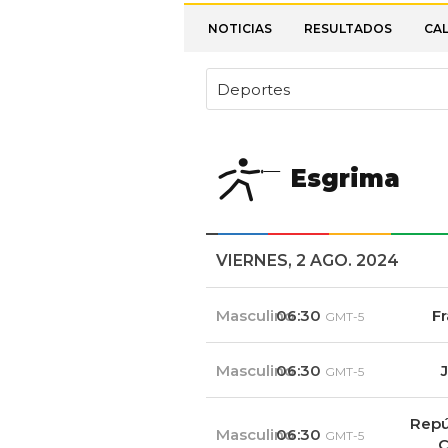
NOTICIAS
RESULTADOS
CA
Deportes
Esgrima
VIERNES, 2 AGO. 2024
Masculino
06:30
Fr
GMT-5
Masculino
06:30
GMT-5
Repú
Masculino
06:30
GMT-5
C