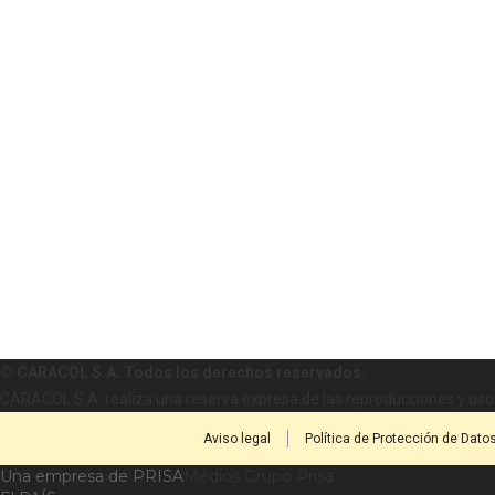
© CARACOL S.A. Todos los derechos reservados.
CARACOL S.A. realiza una reserva expresa de las reproducciones y usos
Aviso legal
Política de Protección de Dato
Una empresa de PRISA
Medios Grupo Prisa