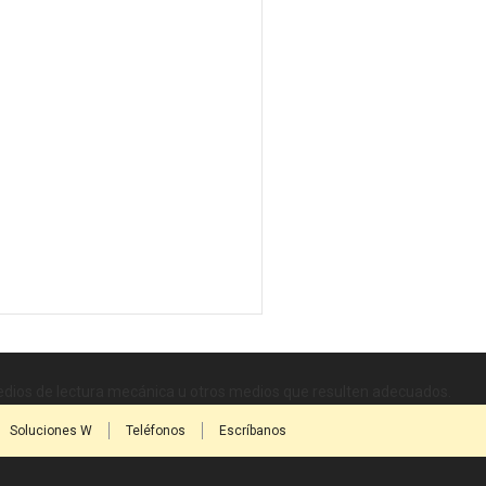
medios de lectura mecánica u otros medios que resulten adecuados.
Soluciones W
Teléfonos
Escríbanos