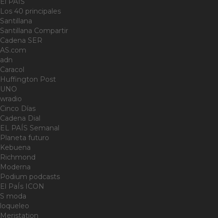
El PAÍS
Los 40 principales
Santillana
Santillana Compartir
Cadena SER
AS.com
adn
Caracol
Huffington Post
UNO
wradio
Cinco Días
Cadena Dial
EL PAÍS Semanal
Planeta futuro
Kebuena
Richmond
Moderna
Podium podcasts
El PaÍs ICON
S moda
loqueleo
Meristation