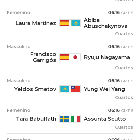
Femenino
06:16
GMT-5
Abiba
Laura Martínez
Abuschakynova
Cuartos
Masculino
06:16
GMT-5
Francisco
Ryuju Nagayama
Garrigós
Cuartos
Masculino
06:16
GMT-5
Yeldos Smetov
Yung Wei Yang
Cuartos
Femenino
06:16
GMT-5
Tara Babulfath
Assunta Scutto
Cuartos