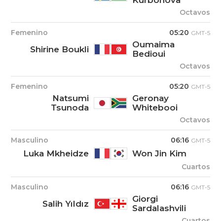
Kurbonova
Octavos
Femenino
05:20
GMT-5
Oumaima
Shirine Boukli
Bedioui
Octavos
Femenino
05:20
GMT-5
Natsumi
Geronay
Tsunoda
Whitebooi
Octavos
Masculino
06:16
GMT-5
Luka Mkheidze
Won Jin Kim
Cuartos
Masculino
06:16
GMT-5
Giorgi
Salih Yıldız
Sardalashvili
Cuartos