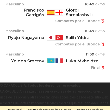
Masculino
10:49
GMT-5
Francisco
Giorgi
Garrigós
Sardalashvili
Combates por el Bronce
Masculino
10:49
GMT-5
Ryuju Nagayama
Salih Yıldız
Combates por el Bronce
Masculino
11:09
GMT-5
Yeldos Smetov
Luka Mkheidze
Final
© CARACOL S.A. Todos los derechos reservados.
CARACOL S.A. realiza una reserva expresa de las reproducciones y
usos de las obras y otras prestaciones accesibles desde este sitio web
a medios de lectura mecánica u otros medios que resulten adecuados.