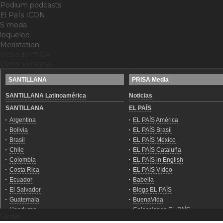
Podium podcasts
El PaÍs ICON
S moda
loqueleo
Meristation
Webs de PRISA
Cerrar ventana
Cerrar