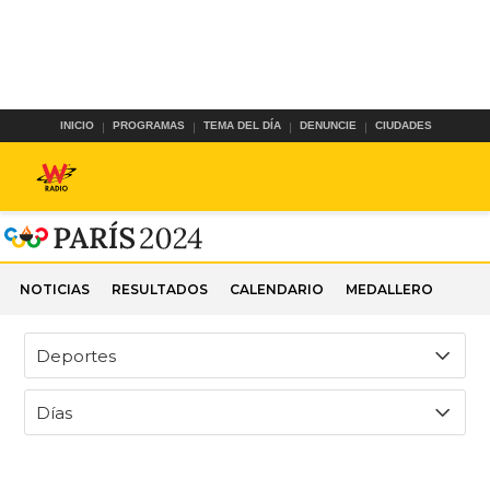
INICIO
PROGRAMAS
TEMA DEL DÍA
DENUNCIE
CIUDADES
NOTICIAS
RESULTADOS
CALENDARIO
MEDALLERO
Deportes
Días