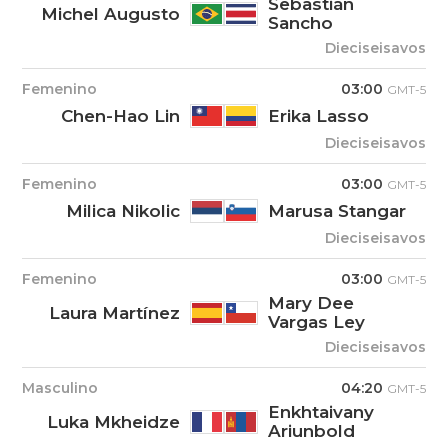
Sebastián
Michel Augusto
Sancho
Dieciseisavos
Femenino
03:00
GMT-5
Chen-Hao Lin
Erika Lasso
Dieciseisavos
Femenino
03:00
GMT-5
Milica Nikolic
Marusa Stangar
Dieciseisavos
Femenino
03:00
GMT-5
Mary Dee
Laura Martínez
Vargas Ley
Dieciseisavos
Masculino
04:20
GMT-5
Enkhtaivany
Luka Mkheidze
Ariunbold