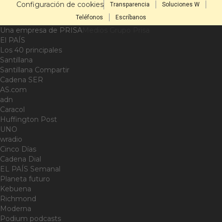
Configuración de cookies
Transparencia
Soluciones W
Teléfonos
Escríbanos
Una empresa de PRISA
Medios Grupo Prisa
El PAÍS
Los 40 principales
Santillana
Santillana Compartir
Cadena SER
AS.com
adn
Caracol
Huffington Post
UNO
wradio
Cinco Días
Cadena Dial
EL PAÍS Semanal
Planeta futuro
Kebuena
Richmond
Moderna
Podium podcasts