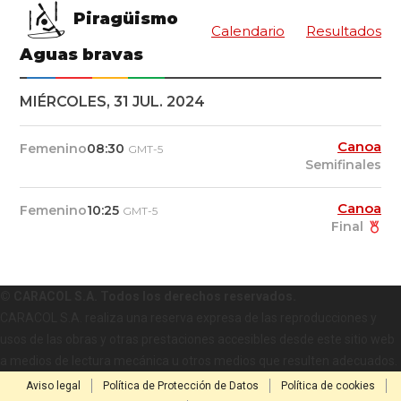
Piragüismo
Calendario
Resultados
Aguas bravas
MIÉRCOLES, 31 JUL. 2024
Canoa
Femenino
08:30
GMT-5
Semifinales
Canoa
Femenino
10:25
GMT-5
Final
© CARACOL S.A. Todos los derechos reservados.
CARACOL S.A. realiza una reserva expresa de las reproducciones y
usos de las obras y otras prestaciones accesibles desde este sitio web
a medios de lectura mecánica u otros medios que resulten adecuados.
Aviso legal
Política de Protección de Datos
Política de cookies