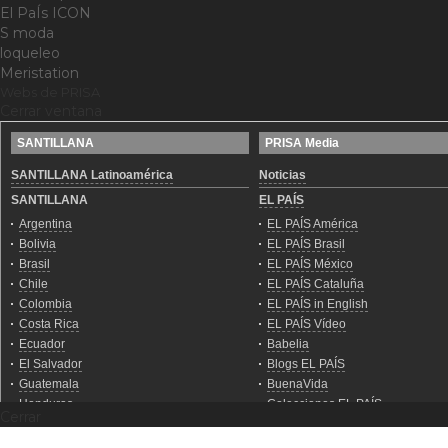
El PaÍs ICON
S moda
loqueleo
Meristation
Webs de PRISA
Cerrar ventana
Cerrar