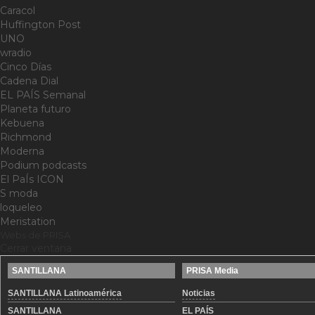
Caracol
Huffington Post
UNO
wradio
Cinco Días
Cadena Dial
EL PAÍS Semanal
Planeta futuro
Kebuena
Richmond
Moderna
Podium podcasts
El PaÍs ICON
S moda
loqueleo
Meristation
Webs de PRISA
Cerrar ventana