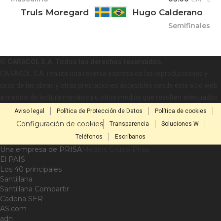
Truls Moregard
Hugo Calderano
Semifinales
© CARACOL S.A. Todos los derechos reservados.
CARACOL S.A. realiza una reserva expresa de las reproducciones y
usos de las obras y otras prestaciones accesibles desde este sitio web
a medios de lectura mecánica u otros medios que resulten adecuados.
Aviso legal
Política de Protección de Datos
Política de cookies
Configuración de cookies
Transparencia
Soluciones W
Teléfonos
Escríbanos
Una empresa de PRISA
Medios Grupo Prisa
El PAÍS
Los 40 principales
Santillana
Santillana Compartir
Cadena SER
AS.com
adn