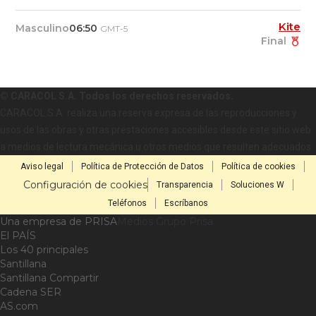
Kite
Masculino
06:50
GMT-5
Final
© CARACOL S.A. Todos los derechos reservados.
CARACOL S.A. realiza una reserva expresa de las reproducciones y
usos de las obras y otras prestaciones accesibles desde este sitio web
a medios de lectura mecánica u otros medios que resulten adecuados.
Aviso legal
Política de Protección de Datos
Política de cookies
Configuración de cookies
Transparencia
Soluciones W
Teléfonos
Escríbanos
Una empresa de PRISA
Medios Grupo Prisa
El PAÍS
Los 40 principales
Santillana
Santillana Compartir
Cadena SER
AS.com