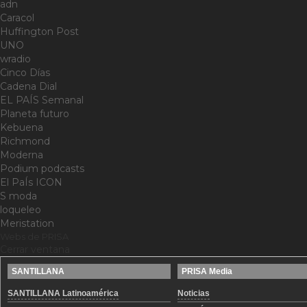
adn
Caracol
Huffington Post
UNO
wradio
Cinco Días
Cadena Dial
EL PAÍS Semanal
Planeta futuro
Kebuena
Richmond
Moderna
Podium podcasts
El PaÍs ICON
S moda
loqueleo
Meristation
Webs de PRISA
Cerrar ventana