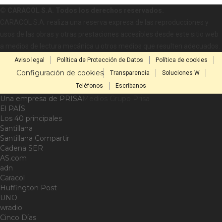
© CARACOL S.A. Todos los derechos reservados.
CARACOL S.A. realiza una reserva expresa de las reproducciones y
usos de las obras y otras prestaciones accesibles desde este sitio web
a medios de lectura mecánica u otros medios que resulten adecuados.
Aviso legal
Política de Protección de Datos
Política de cookies
Configuración de cookies
Transparencia
Soluciones W
Teléfonos
Escríbanos
Una empresa de PRISA
Medios Grupo Prisa
El PAÍS
Los 40 principales
Santillana
Santillana Compartir
Cadena SER
AS.com
adn
Caracol
Huffington Post
UNO
wradio
Cinco Días