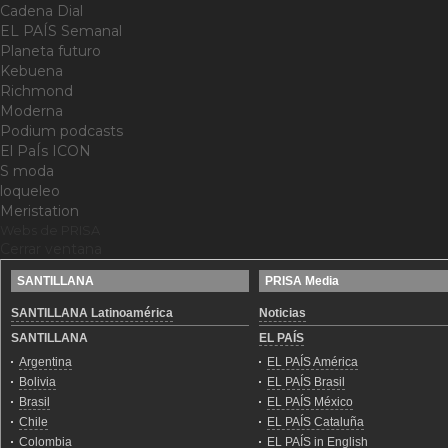
Cadena Dial
EL PAÍS Semanal
Planeta futuro
Kebuena
Richmond
Moderna
Podium podcasts
El PaÍs ICON
S moda
loqueleo
Meristation
Webs de PRISA
Cerrar ventana