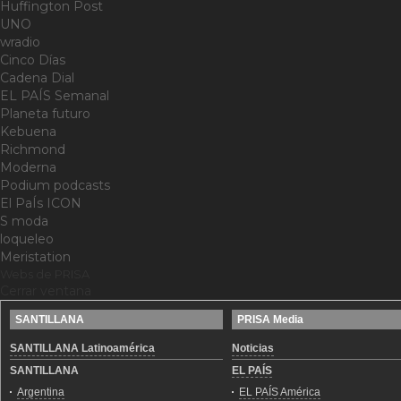
Huffington Post
UNO
wradio
Cinco Días
Cadena Dial
EL PAÍS Semanal
Planeta futuro
Kebuena
Richmond
Moderna
Podium podcasts
El PaÍs ICON
S moda
loqueleo
Meristation
Webs de PRISA
Cerrar ventana