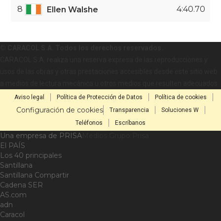
8
4:40.70
Ellen Walshe
© CARACOL S.A. Todos los derechos reservados.
CARACOL S.A. realiza una reserva expresa de las reproducciones y
usos de las obras y otras prestaciones accesibles desde este sitio web
a medios de lectura mecánica u otros medios que resulten adecuados.
Aviso legal
Política de Protección de Datos
Política de cookies
Configuración de cookies
Transparencia
Soluciones W
Teléfonos
Escríbanos
Una empresa de PRISA
Medios Grupo Prisa
El PAÍS
Los 40 principales
Santillana
Santillana Compartir
Cadena SER
AS.com
adn
Caracol