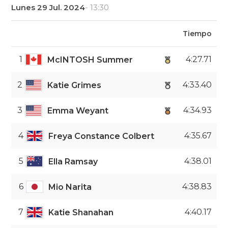
Lunes 29 Jul. 2024
- 13:30
Tiempo
1
4:27.71
McINTOSH Summer
2
4:33.40
Katie Grimes
3
4:34.93
Emma Weyant
4
4:35.67
Freya Constance Colbert
5
4:38.01
Ella Ramsay
6
4:38.83
Mio Narita
7
4:40.17
Katie Shanahan