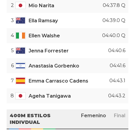
2
04:37.8 Q
Mio Narita
3
04:39.0 Q
Ella Ramsay
4
04:40.0 Q
Ellen Walshe
5
04:40.6
Jenna Forrester
6
04:41.6
Anastasia Gorbenko
7
04:43.1
Emma Carrasco Cadens
8
04:43.2
Ageha Tanigawa
400M ESTILOS
Femenino
Final
INDIVDUAL