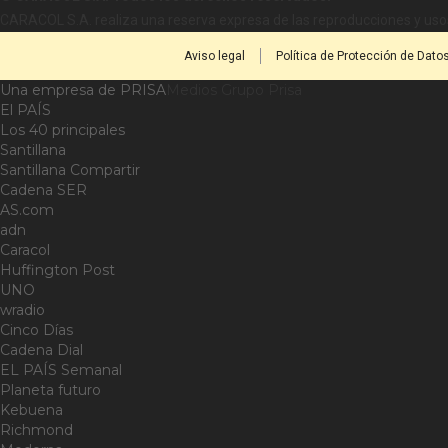
CARACOL S.A. realiza una reserva expresa de las reproducciones y usos
Aviso legal
Política de Protección de Dato
Una empresa de PRISA
Medios Grupo Prisa
El PAÍS
Los 40 principales
Santillana
Santillana Compartir
Cadena SER
AS.com
adn
Caracol
Huffington Post
UNO
wradio
Cinco Días
Cadena Dial
EL PAÍS Semanal
Planeta futuro
Kebuena
Richmond