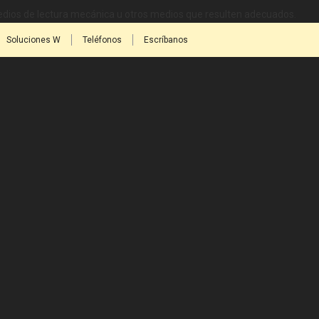
medios de lectura mecánica u otros medios que resulten adecuados.
Soluciones W
Teléfonos
Escríbanos