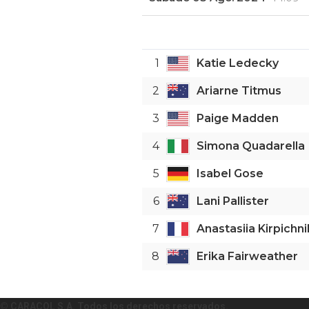
1
Katie Ledecky
2
Ariarne Titmus
3
Paige Madden
4
Simona Quadarella
5
Isabel Gose
6
Lani Pallister
7
Anastasiia Kirpichn
8
Erika Fairweather
© CARACOL S.A. Todos los derechos reservados.