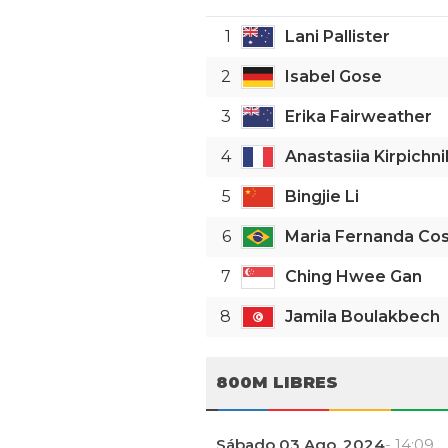
1
Lani Pallister
2
Isabel Gose
3
Erika Fairweather
4
Anastasiia Kirpichn
5
Bingjie Li
6
Maria Fernanda Co
7
Ching Hwee Gan
8
Jamila Boulakbech
800M LIBRES
Sábado 03 Ago. 2024
- 14:09