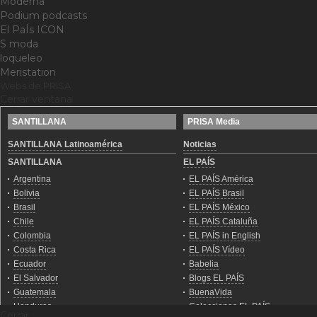
Moderna
Podium podcasts
El PaÍs ICON
S moda
loqueleo
Meristation
Webs de PRISA
Cerrar ventana
Cerrar