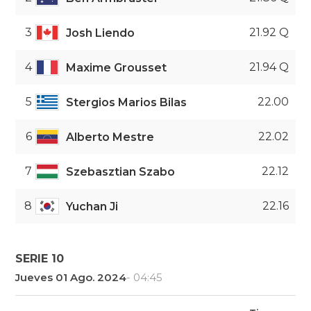
3
21.92 Q
Josh Liendo
4
21.94 Q
Maxime Grousset
5
22.00
Stergios Marios Bilas
6
22.02
Alberto Mestre
7
22.12
Szebasztian Szabo
8
22.16
Yuchan Ji
SERIE 10
Jueves 01 Ago. 2024
- 04:45