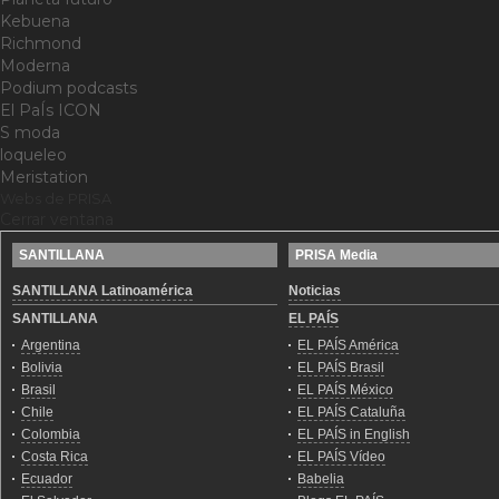
Kebuena
Richmond
Moderna
Podium podcasts
El PaÍs ICON
S moda
loqueleo
Meristation
Webs de PRISA
Cerrar ventana