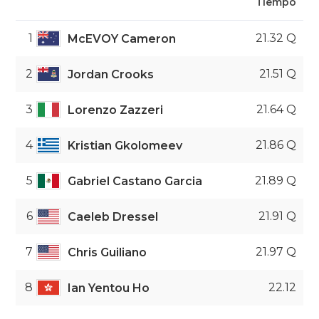
Tiempo
1
21.32 Q
McEVOY Cameron
2
21.51 Q
Jordan Crooks
3
21.64 Q
Lorenzo Zazzeri
4
21.86 Q
Kristian Gkolomeev
5
21.89 Q
Gabriel Castano Garcia
6
21.91 Q
Caeleb Dressel
7
21.97 Q
Chris Guiliano
8
22.12
Ian Yentou Ho