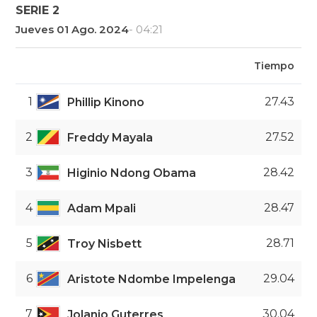
SERIE 2
Jueves 01 Ago. 2024
- 04:21
Tiempo
1
27.43
Phillip Kinono
2
27.52
Freddy Mayala
3
28.42
Higinio Ndong Obama
4
28.47
Adam Mpali
5
28.71
Troy Nisbett
6
29.04
Aristote Ndombe Impelenga
7
30.04
Jolanio Guterres