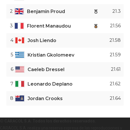
2
21.3
Benjamin Proud
3
21.56
Florent Manaudou
4
21.58
Josh Liendo
5
21.59
Kristian Gkolomeev
6
21.61
Caeleb Dressel
7
21.62
Leonardo Deplano
8
21.64
Jordan Crooks
© CARACOL S.A. Todos los derechos reservados.
CARACOL S.A. realiza una reserva expresa de las reproducciones y