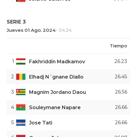
SERIE 3
Jueves 01 Ago. 2024
- 04:24
Tiempo
1
26.23
Fakhriddin Madkamov
2
26.45
Elhadj N´gnane Diallo
3
26.56
Magnim Jordano Daou
4
26.66
Souleymane Napare
5
26.66
Jose Tati