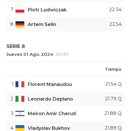
7
22.34
Piotr Ludwiczak
8
22.54
Artem Selin
SERIE 8
Jueves 01 Ago. 2024
- 04:39
Tiempo
1
21.54 Q
Florent Manaudou
2
21.79 Q
Leonardo Deplano
3
21.88 Q
Meiron Amir Cheruti
4
21.89 Q
Vladyslav Bukhov