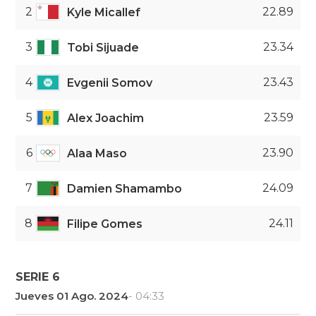
2
22.89
Kyle Micallef
3
23.34
Tobi Sijuade
4
23.43
Evgenii Somov
5
23.59
Alex Joachim
6
23.90
Alaa Maso
7
24.09
Damien Shamambo
8
24.11
Filipe Gomes
SERIE 6
Jueves 01 Ago. 2024
- 04:33