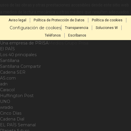
usos de las obras y otras prestaciones accesibles desde este sitio web
a medios de lectura mecánica u otros medios que resulten adecuados.
Aviso legal
Política de Protección de Datos
Política de cookies
Configuración de cookies
Transparencia
Soluciones W
Teléfonos
Escríbanos
Una empresa de PRISA
Medios Grupo Prisa
El PAÍS
Los 40 principales
Santillana
Santillana Compartir
Cadena SER
AS.com
adn
Caracol
Huffington Post
UNO
wradio
Cinco Días
Cadena Dial
EL PAÍS Semanal
Planeta futuro