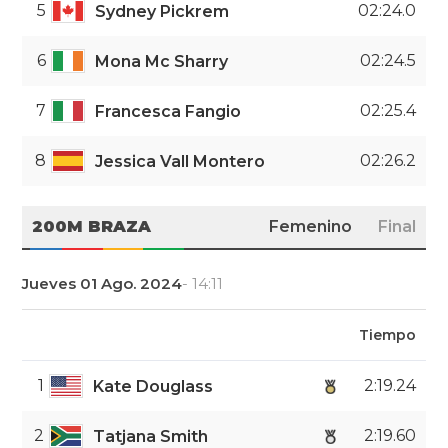
5
02:24.0
Sydney Pickrem
6
02:24.5
Mona Mc Sharry
7
02:25.4
Francesca Fangio
8
02:26.2
Jessica Vall Montero
200M BRAZA
Femenino
Final
Jueves 01 Ago. 2024
- 14:11
Tiempo
1
2:19.24
Kate Douglass
2
2:19.60
Tatjana Smith