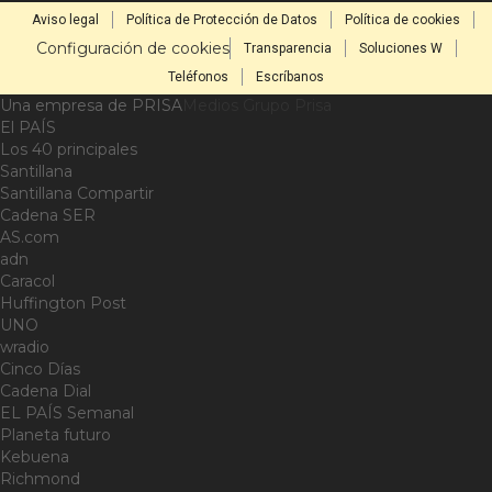
Aviso legal
Política de Protección de Datos
Política de cookies
Configuración de cookies
Transparencia
Soluciones W
Teléfonos
Escríbanos
Una empresa de PRISA
Medios Grupo Prisa
El PAÍS
Los 40 principales
Santillana
Santillana Compartir
Cadena SER
AS.com
adn
Caracol
Huffington Post
UNO
wradio
Cinco Días
Cadena Dial
EL PAÍS Semanal
Planeta futuro
Kebuena
Richmond