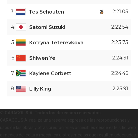
3
2:21.05
Tes Schouten
4
2:22.54
Satomi Suzuki
5
2:23.75
Kotryna Teterevkova
6
2:24.31
Shiwen Ye
7
2:24.46
Kaylene Corbett
8
2:25.91
Lilly King
© CARACOL S.A. Todos los derechos reservados.
CARACOL S.A. realiza una reserva expresa de las reproducciones y
usos de las obras y otras prestaciones accesibles desde este sitio web
a medios de lectura mecánica u otros medios que resulten adecuados.