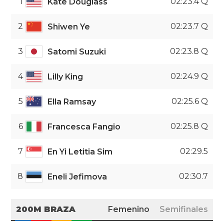
1
02:23.4 Q
Kate Douglass
2
02:23.7 Q
Shiwen Ye
3
02:23.8 Q
Satomi Suzuki
4
02:24.9 Q
Lilly King
5
02:25.6 Q
Ella Ramsay
6
02:25.8 Q
Francesca Fangio
7
02:29.5
En Yi Letitia Sim
8
02:30.7
Eneli Jefimova
200M BRAZA
Femenino
Semifinales