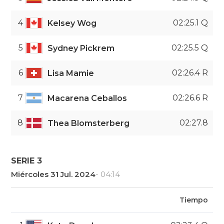
4
02:25.1 Q
Kelsey Wog
5
02:25.5 Q
Sydney Pickrem
6
02:26.4 R
Lisa Mamie
7
02:26.6 R
Macarena Ceballos
8
02:27.8
Thea Blomsterberg
SERIE 3
Miércoles 31 Jul. 2024
- 04:14
Tiempo