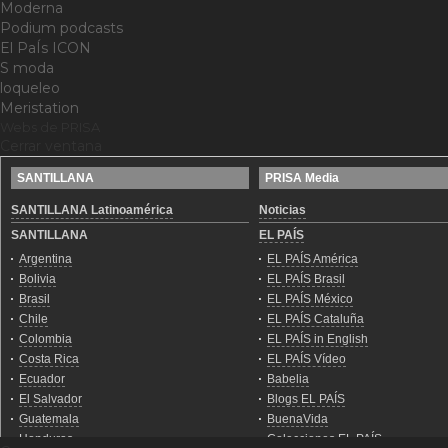
Moderna
Podium podcasts
El PaÍs ICON
S moda
loqueleo
Meristation
Webs de PRISA
Cerrar ventana