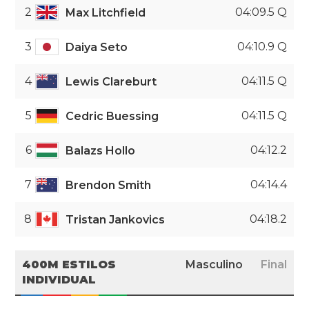
2
04:09.5 Q
Max Litchfield
3
04:10.9 Q
Daiya Seto
4
04:11.5 Q
Lewis Clareburt
5
04:11.5 Q
Cedric Buessing
6
04:12.2
Balazs Hollo
7
04:14.4
Brendon Smith
8
04:18.2
Tristan Jankovics
400M ESTILOS
Masculino
Final
INDIVIDUAL