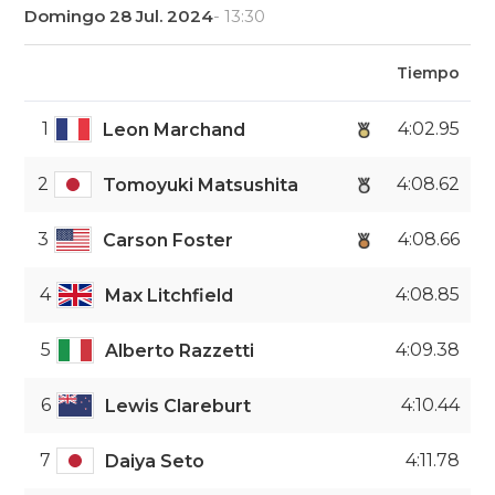
Domingo 28 Jul. 2024
- 13:30
Tiempo
1
4:02.95
Leon Marchand
2
4:08.62
Tomoyuki Matsushita
3
4:08.66
Carson Foster
4
4:08.85
Max Litchfield
5
4:09.38
Alberto Razzetti
6
4:10.44
Lewis Clareburt
7
4:11.78
Daiya Seto