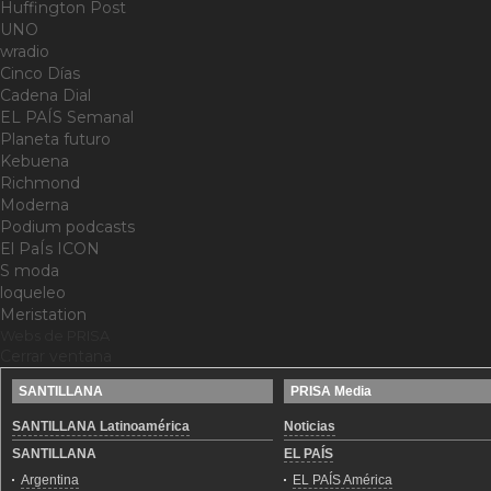
Huffington Post
UNO
wradio
Cinco Días
Cadena Dial
EL PAÍS Semanal
Planeta futuro
Kebuena
Richmond
Moderna
Podium podcasts
El PaÍs ICON
S moda
loqueleo
Meristation
Webs de PRISA
Cerrar ventana