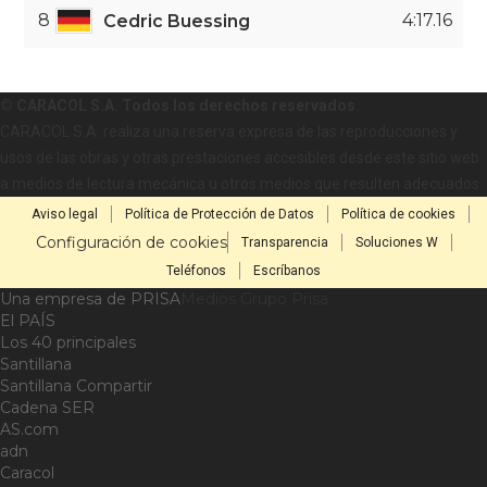
8
4:17.16
Cedric Buessing
© CARACOL S.A. Todos los derechos reservados.
CARACOL S.A. realiza una reserva expresa de las reproducciones y
usos de las obras y otras prestaciones accesibles desde este sitio web
a medios de lectura mecánica u otros medios que resulten adecuados.
Aviso legal
Política de Protección de Datos
Política de cookies
Configuración de cookies
Transparencia
Soluciones W
Teléfonos
Escríbanos
Una empresa de PRISA
Medios Grupo Prisa
El PAÍS
Los 40 principales
Santillana
Santillana Compartir
Cadena SER
AS.com
adn
Caracol