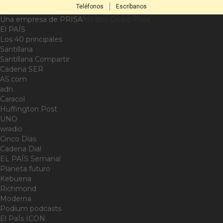
Teléfonos
Escríbanos
Una empresa de PRISA
Medios Grupo Prisa
El PAÍS
Los 40 principales
Santillana
Santillana Compartir
Cadena SER
AS.com
adn
Caracol
Huffington Post
UNO
wradio
Cinco Días
Cadena Dial
EL PAÍS Semanal
Planeta futuro
Kebuena
Richmond
Moderna
Podium podcasts
El PaÍs ICON