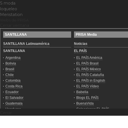
S moda
loqueleo
Meristation
Webs de PRISA
Cerrar ventana
Cerrar