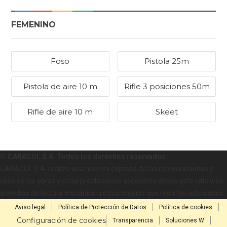
FEMENINO
Foso
Pistola 25m
Pistola de aire 10 m
Rifle 3 posiciones 50m
Rifle de aire 10 m
Skeet
© CARACOL S.A. Todos los derechos reservados.
CARACOL S.A. realiza una reserva expresa de las reproducciones y
usos de las obras y otras prestaciones accesibles desde este sitio web
a medios de lectura mecánica u otros medios que resulten adecuados.
Aviso legal
Política de Protección de Datos
Política de cookies
Configuración de cookies
Transparencia
Soluciones W