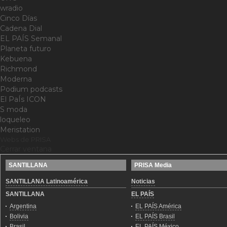
wradio
Cinco Días
Cadena Dial
EL PAÍS Semanal
Planeta futuro
Kebuena
Richmond
Moderna
Podium podcasts
El PaÍs ICON
S moda
loqueleo
Meristation
Webs de PRISA
Cerrar ventana