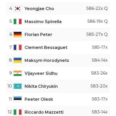
4
586-22x Q
Yeongjae Cho
5
586-19x Q
Massimo Spinella
6
585-27x Q
Florian Peter
7
585-17x
Clement Bessaguet
8
584-14x
Maksym Horodynets
9
583-26x
Vijayveer Sidhu
10
583-20x
Nikita Chiryukin
11
583-17x
Peeter Olesk
12
583-14x
Riccardo Mazzetti