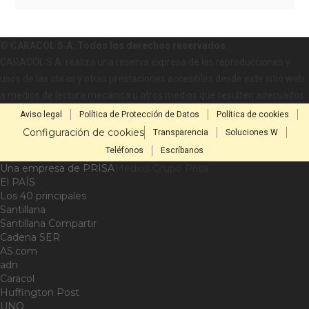
© CARACOL S.A. Todos los derechos reservados.
CARACOL S.A. realiza una reserva expresa de las reproducciones y
usos de las obras y otras prestaciones accesibles desde este sitio web
a medios de lectura mecánica u otros medios que resulten adecuados.
Aviso legal
Política de Protección de Datos
Política de cookies
Configuración de cookies
Transparencia
Soluciones W
Teléfonos
Escríbanos
Una empresa de PRISA
Medios Grupo Prisa
El PAÍS
Los 40 principales
Santillana
Santillana Compartir
Cadena SER
AS.com
adn
Caracol
Huffington Post
UNO