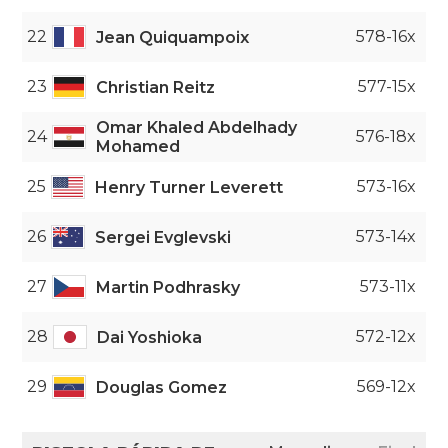
22
578-16x
Jean Quiquampoix
23
577-15x
Christian Reitz
Omar Khaled Abdelhady
24
576-18x
Mohamed
25
573-16x
Henry Turner Leverett
26
573-14x
Sergei Evglevski
27
573-11x
Martin Podhrasky
28
572-12x
Dai Yoshioka
29
569-12x
Douglas Gomez