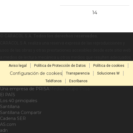
14
© CARACOL S.A. Todos los derechos reservados.
CARACOL S.A. realiza una reserva expresa de las reproducciones y
usos de las obras y otras prestaciones accesibles desde este sitio web
a medios de lectura mecánica u otros medios que resulten adecuados.
Aviso legal
Política de Protección de Datos
Política de cookies
Configuración de cookies
Transparencia
Soluciones W
Teléfonos
Escríbanos
Una empresa de PRISA
Medios Grupo Prisa
El PAÍS
Los 40 principales
Santillana
Santillana Compartir
Cadena SER
AS.com
adn