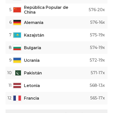
República Popular de
5
576-20x
China
6
576-16x
Alemania
7
575-19x
Kazajstán
8
574-19x
Bulgaria
9
572-19x
Ucrania
10
571-17x
Pakistán
11
568-13x
Letonia
12
565-17x
Francia