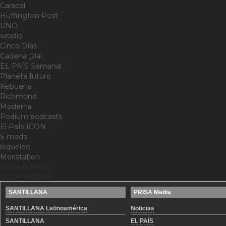
Caracol
Huffington Post
UNO
wradio
Cinco Días
Cadena Dial
EL PAÍS Semanal
Planeta futuro
Kebuena
Richmond
Moderna
Podium podcasts
El PaÍs ICON
S moda
loqueleo
Meristation
Webs de PRISA
Cerrar ventana