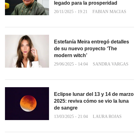
legado para la prosperidad
20/11/2025 - 19:21
FABIAN MACIAS
Estefanía Meira entregó detalles
de su nuevo proyecto ‘The
modern witch’
29/06/2025 - 14:04
SANDRA VARGAS
Eclipse lunar del 13 y 14 de marzo
2025: reviva cómo se vio la luna
de sangre
13/03/2025 - 21:04
LAURA ROJAS