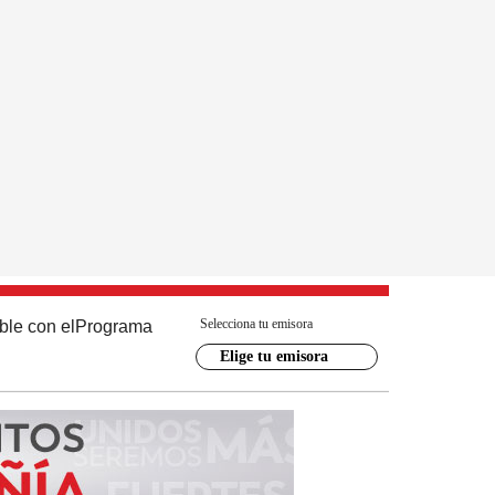
Selecciona tu emisora
ble con el
Programa
Elige tu emisora