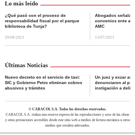
Lo más leído
¿Qué pasó con el proceso de
Abogados señalan 
responsabilidad fiscal por el parque
convenios ente alc
biblioteca de Tunja?
AMC
29/08/2023
13/07/2023
Últimas Noticias
Nuevo decreto en el servicio de taxi:
Un juez y exzar ant
SIC y Gobierno Petro eliminan cobros
denunciaron al pre
abusivos y trámites
instigación a delin
© CARACOL S.A. Todos los derechos reservados.
CARACOL S.A. realiza una reserva expresa de las reproducciones y usos de las obras
y otras prestaciones accesibles desde este sitio web a medios de lectura mecánica u otros
medios que resulten adecuados.