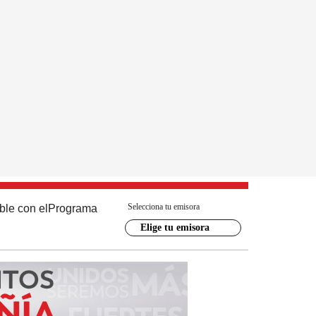
Selecciona tu emisora
ble con el
Programa
Elige tu emisora