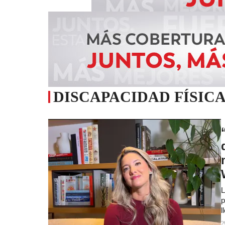
DISCAPACIDAD FÍSIC
L
p
l
2