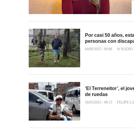
Por casi 50 años, est
personas con discap
04/09/2025 - 09:08
W RADIO
‘El Terreneitor’, el jo
de ruedas
16/03/2025 - 08:15
FELIPE L