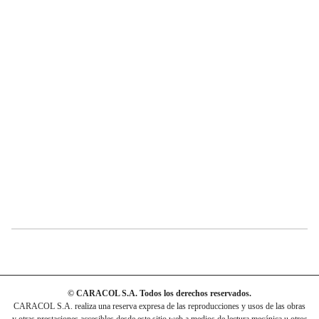
© CARACOL S.A. Todos los derechos reservados.
CARACOL S.A. realiza una reserva expresa de las reproducciones y usos de las obras
y otras prestaciones accesibles desde este sitio web a medios de lectura mecánica u otros