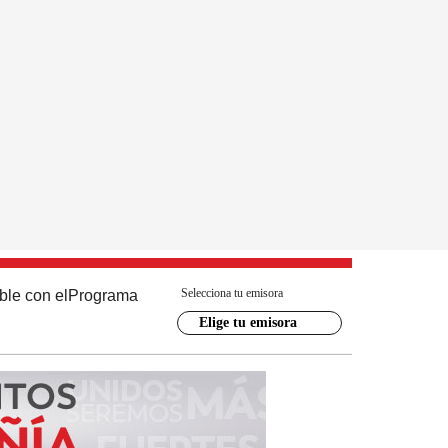
Selecciona tu emisora
ble con el
Programa
Elige tu emisora