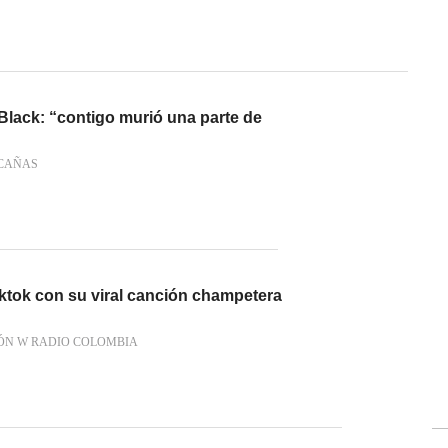
. Black: “contigo murió una parte de
CAÑAS
iktok con su viral canción champetera
ÓN W RADIO COLOMBIA