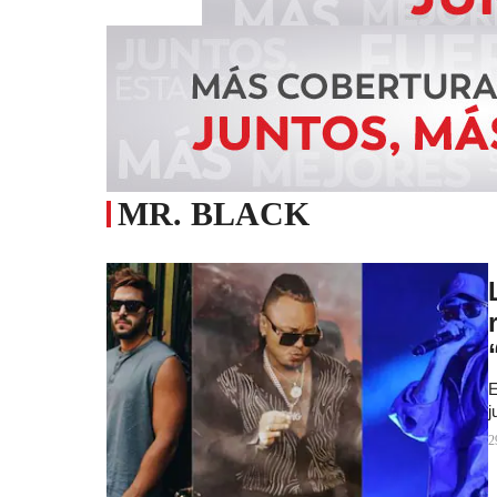
MR. BLACK
E
j
2