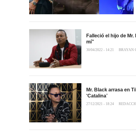
Falleció el hijo de Mr
mí”
30/04/2022 - 14:21
BRAYAN 
Mr. Black arrasa en T
‘Catalina’
27/12/2021 - 18:24
REDACCI