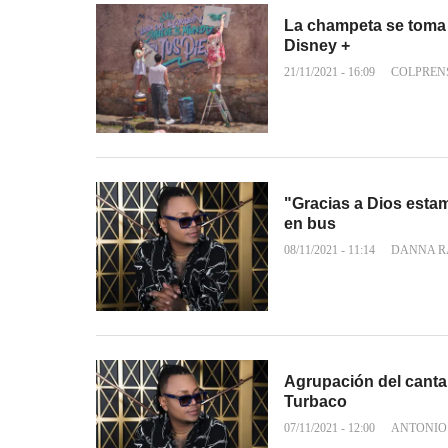
La champeta se toma 
Disney +
21/11/2021 - 16:09
COLPREN
"Gracias a Dios estam
en bus
08/11/2021 - 11:14
DANNA R
Agrupación del canta
Turbaco
07/11/2021 - 12:00
ANTONIO