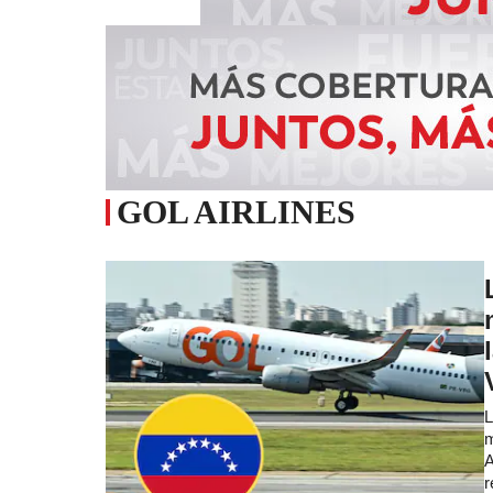
GOL AIRLINES
L
m
A
r