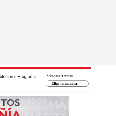
Selecciona tu emisora
ble con el
Programa
Elige tu emisora