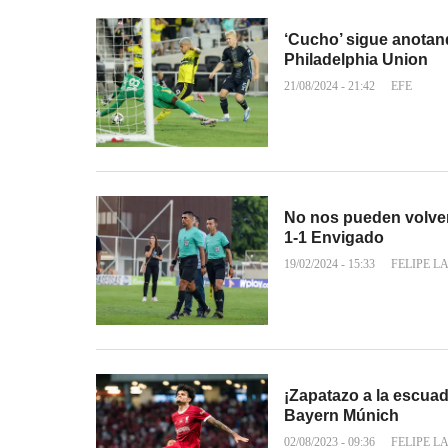
‘Cucho’ sigue anotan
Philadelphia Union
21/08/2024 - 21:42
EFE
No nos pueden volver 
1-1 Envigado
19/02/2024 - 15:33
FELIPE L
¡Zapatazo a la escuad
Bayern Múnich
02/08/2023 - 09:36
FELIPE L