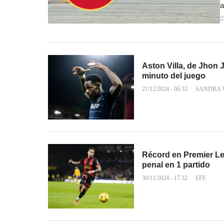
a
2
Aston Villa, de Jhon 
minuto del juego
21/12/2024 - 06:33
SANDRA 
Récord en Premier Le
penal en 1 partido
30/11/2024 - 17:32
EFE