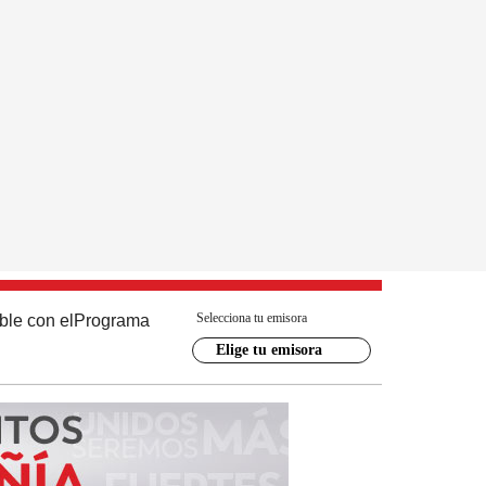
Selecciona tu emisora
ble con el
Programa
Elige tu emisora