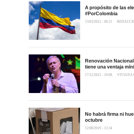
A propósito de las e
#PorColombia
13/03/2022 - 06:21
REDACCI
Renovación Nacional 
tiene una ventaja mí
17/12/2021 - 10:08
VIVIANA
No habrá firma ni hue
octubre
12/08/2019 - 13:34