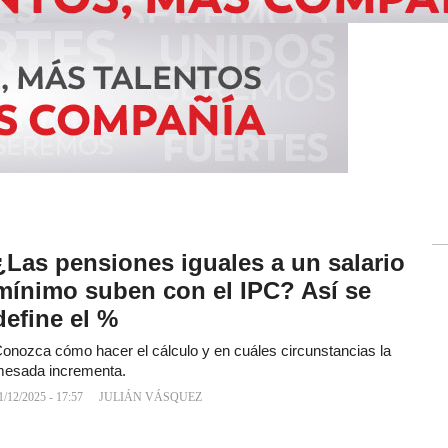
¿Las pensiones iguales a un salario
mínimo suben con el IPC? Así se
define el %
onozca cómo hacer el cálculo y en cuáles circunstancias la
esada incrementa.
1/12/2025 - 17:57
JULIÁN VÁSQUEZ