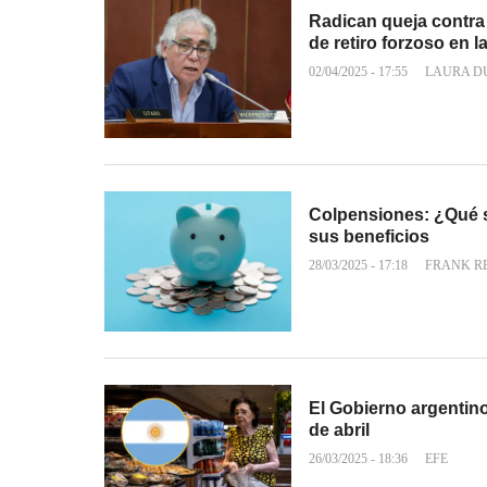
Radican queja contra
de retiro forzoso en 
02/04/2025 - 17:55
LAURA D
Colpensiones: ¿Qué s
sus beneficios
28/03/2025 - 17:18
FRANK R
El Gobierno argentino
de abril
26/03/2025 - 18:36
EFE