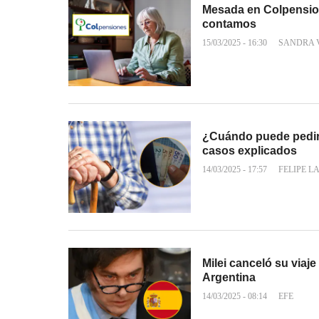
Mesada en Colpensio
contamos
15/03/2025 - 16:30
SANDRA 
¿Cuándo puede pedir 
casos explicados
14/03/2025 - 17:57
FELIPE L
Milei canceló su viaj
Argentina
14/03/2025 - 08:14
EFE