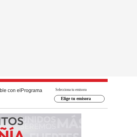
Selecciona tu emisora
ble con el
Programa
Elige tu emisora