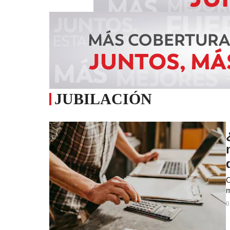
JUBILACIÓN
C
m
0