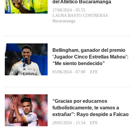
del Atlético Bucaramanga
17/06/2024 - 05:55
LAURA BASTO CONTRERAS
Bucaramanga
Bellingham, ganador del premio
‘Jugador Cinco Estrellas Mahou’:
“Me siento bendecido”
05/06/2024 - 07:00
EFE
“Gracias por educarnos
futbolísticamente, te vamos a
extrañar”: Rayo despide a Falcao
28/05/2024 - 15:54
EFE