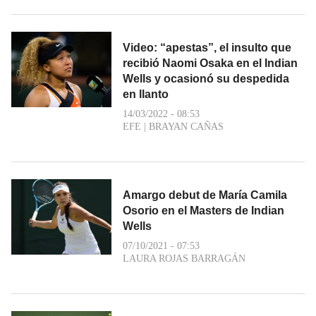
Video: “apestas”, el insulto que
recibió Naomi Osaka en el Indian
Wells y ocasionó su despedida
en llanto
14/03/2022 - 08:53
EFE
|
BRAYAN CAÑAS
Amargo debut de María Camila
Osorio en el Masters de Indian
Wells
07/10/2021 - 07:53
LAURA ROJAS BARRAGÁN