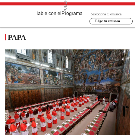
Hable con el
Programa
Selecciona tu emisora
Elige tu emisora
PAPA