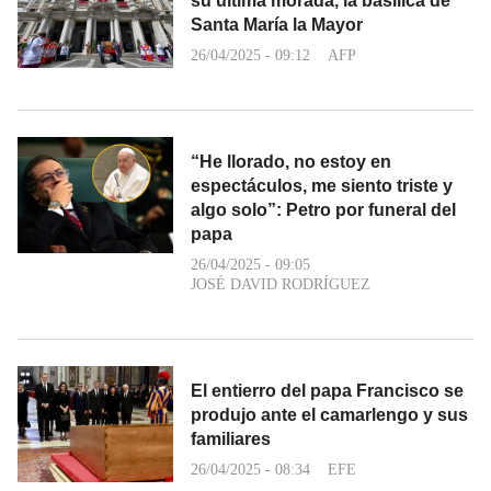
su última morada, la basílica de
Santa María la Mayor
26/04/2025 - 09:12
AFP
“He llorado, no estoy en
espectáculos, me siento triste y
algo solo”: Petro por funeral del
papa
26/04/2025 - 09:05
JOSÉ DAVID RODRÍGUEZ
El entierro del papa Francisco se
produjo ante el camarlengo y sus
familiares
26/04/2025 - 08:34
EFE