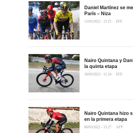
Daniel Martínez se me
París – Niza
12/03/2022 - 13:25
EFE
Nairo Quintana y Danie
la quinta etapa
10/03/2022 - 11:24
EFE
Nairo Quintana hizo su
en la primera etapa
06/03/2022 - 15:27
AFP