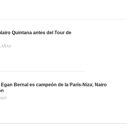
 Nairo Quintana antes del Tour de
CAÑAS
 Egan Bernal es campeón de la París-Niza; Nairo
ón
 AFP