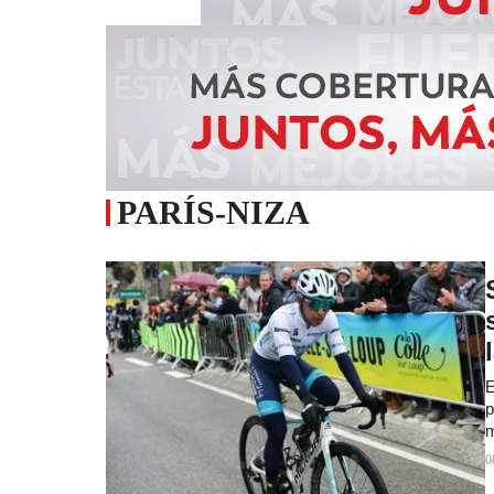
PARÍS-NIZA
E
p
m
0