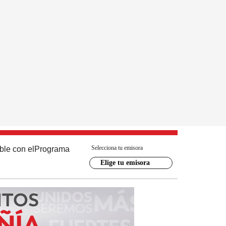
Selecciona tu emisora
ble con el
Programa
Elige tu emisora