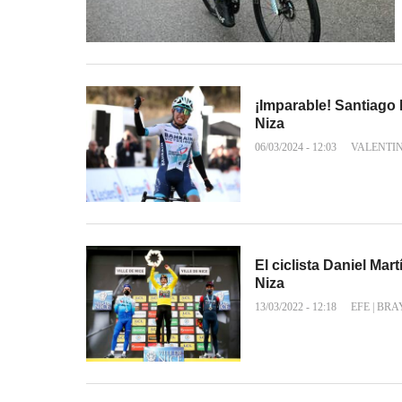
¡Imparable! Santiago 
Niza
06/03/2024 - 12:03
VALENTI
El ciclista Daniel Mart
Niza
13/03/2022 - 12:18
EFE
|
BRA