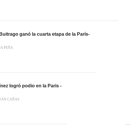
Buitrago ganó la cuarta etapa de la París-
NA PEÑA
ínez logró podio en la Paris -
YAN CAÑAS