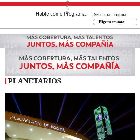
Hable con el
Programa
Selecciona tu emisora
Elige tu emisora
PLANETARIOS