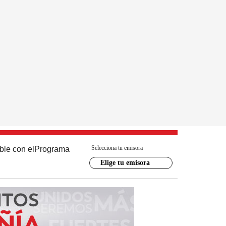
Selecciona tu emisora
ble con el
Programa
Elige tu emisora