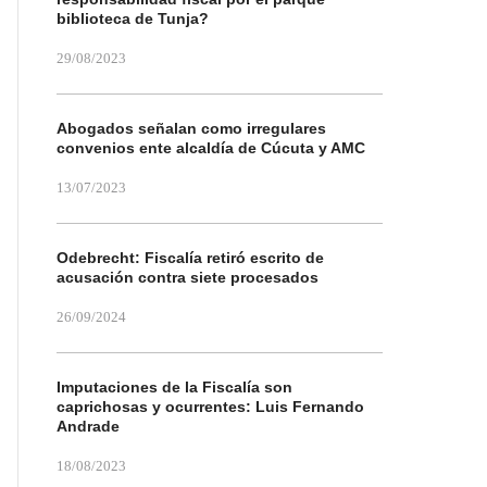
biblioteca de Tunja?
29/08/2023
Abogados señalan como irregulares
convenios ente alcaldía de Cúcuta y AMC
13/07/2023
Odebrecht: Fiscalía retiró escrito de
acusación contra siete procesados
26/09/2024
Imputaciones de la Fiscalía son
caprichosas y ocurrentes: Luis Fernando
Andrade
18/08/2023