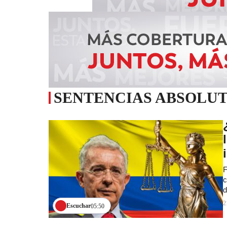
SENTENCIAS ABSOLU
F
c
d
2
Escuchar
05:50