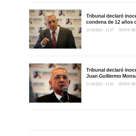
Tribunal declaró inoc
condena de 12 años d
21/10/2025 - 11:37
JENNY R
Tribunal declaró inoc
Juan Guillermo Mons
21/10/2025 - 11:01
JENNY R