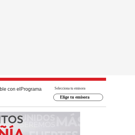
Selecciona tu emisora
ble con el
Programa
Elige tu emisora