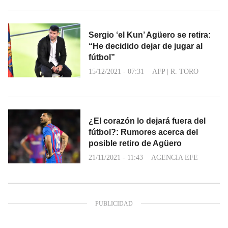
Sergio ‘el Kun’ Agüero se retira:
“He decidido dejar de jugar al
fútbol”
15/12/2021 - 07:31
AFP
|
R. TORO
¿El corazón lo dejará fuera del
fútbol?: Rumores acerca del
posible retiro de Agüero
21/11/2021 - 11:43
AGENCIA EFE