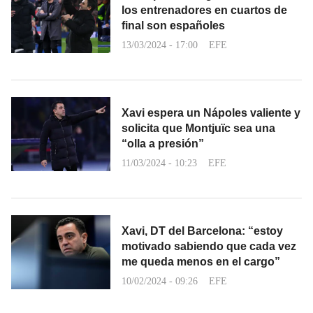
los entrenadores en cuartos de
final son españoles
13/03/2024 - 17:00
EFE
Xavi espera un Nápoles valiente y
solicita que Montjuïc sea una
“olla a presión”
11/03/2024 - 10:23
EFE
Xavi, DT del Barcelona: “estoy
motivado sabiendo que cada vez
me queda menos en el cargo”
10/02/2024 - 09:26
EFE