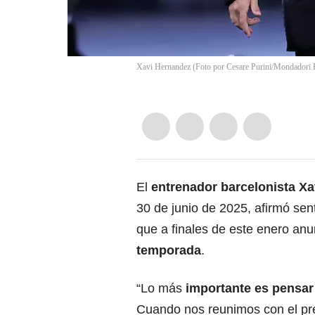
Xavi Hernandez (Foto por Cesare Purini/Mondadori P
El
entrenador
barcelonista X
30 de junio de 2025, afirmó sen
que a finales de este enero anu
temporada
.
“Lo más
importante es pensar
Cuando nos reunimos con el pr