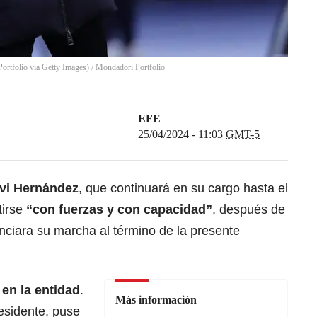
ortfolio via Getty Images)
/
Mondadori Portfolio
EFE
25/04/2024 - 11:03
GMT-5
avi Hernández
, que continuará en su cargo hasta el
tirse
“con fuerzas y con capacidad”
, después de
nciara su marcha al término de la presente
 en la
entidad
.
Más información
esidente, puse