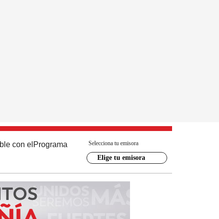
Selecciona tu emisora
ble con el
Programa
Elige tu emisora