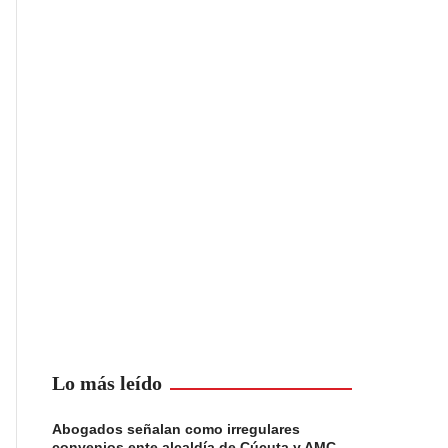
Lo más leído
Abogados señalan como irregulares
convenios ente alcaldía de Cúcuta y AMC