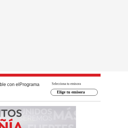
Selecciona tu emisora
ble con el
Programa
Elige tu emisora