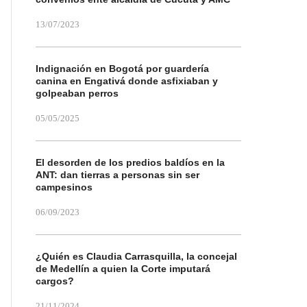
13/07/2023
Indignación en Bogotá por guardería
canina en Engativá donde asfixiaban y
golpeaban perros
05/05/2025
El desorden de los predios baldíos en la
ANT: dan tierras a personas sin ser
campesinos
06/09/2023
¿Quién es Claudia Carrasquilla, la concejal
de Medellín a quien la Corte imputará
cargos?
21/11/2024