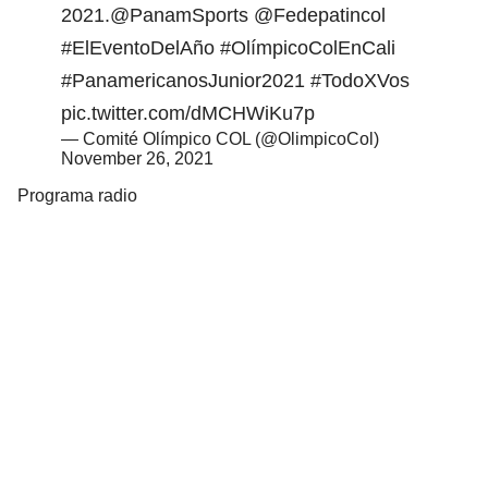
2021.
@PanamSports
@Fedepatincol
#ElEventoDelAño
#OlímpicoColEnCali
#PanamericanosJunior2021
#TodoXVos
pic.twitter.com/dMCHWiKu7p
— Comité Olímpico COL (@OlimpicoCol)
November 26, 2021
Programa radio