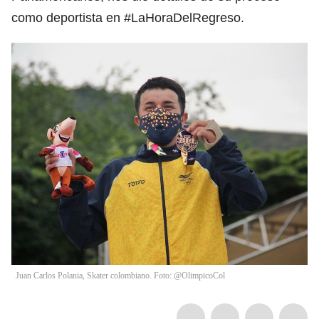
como deportista en #LaHoraDelRegreso.
Juan Carlos Polania, Skater colombiano. Foto: @OlimpicoCol