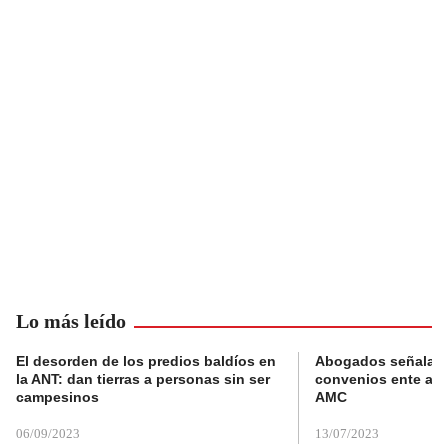
Lo más leído
El desorden de los predios baldíos en
Abogados señalan 
la ANT: dan tierras a personas sin ser
convenios ente alc
campesinos
AMC
06/09/2023
13/07/2023