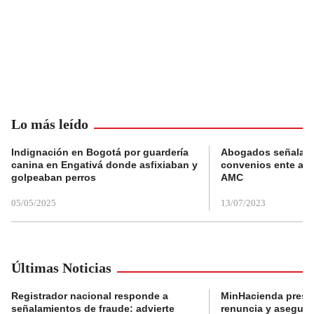
Lo más leído
Indignación en Bogotá por guardería
Abogados señalan 
canina en Engativá donde asfixiaban y
convenios ente alc
golpeaban perros
AMC
05/05/2025
13/07/2023
Últimas Noticias
Registrador nacional responde a
MinHacienda presen
señalamientos de fraude: advierte
renuncia y aseguró