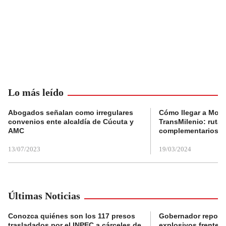
Lo más leído
Abogados señalan como irregulares
Cómo llegar a Mons
convenios ente alcaldía de Cúcuta y
TransMilenio: rutas
AMC
complementarios
13/07/2023
19/03/2024
Últimas Noticias
Conozca quiénes son los 117 presos
Gobernador reporta
trasladados por el INPEC a cárceles de
explosivos frente 