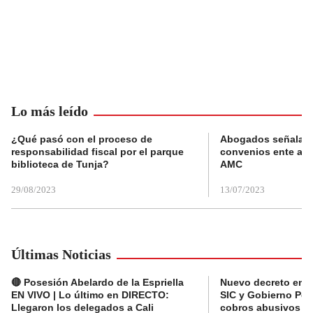
Lo más leído
¿Qué pasó con el proceso de
Abogados señalan 
responsabilidad fiscal por el parque
convenios ente alc
biblioteca de Tunja?
AMC
29/08/2023
13/07/2023
Últimas Noticias
🔴 Posesión Abelardo de la Espriella
Nuevo decreto en el
EN VIVO | Lo último en DIRECTO:
SIC y Gobierno Pet
Llegaron los delegados a Cali
cobros abusivos y 