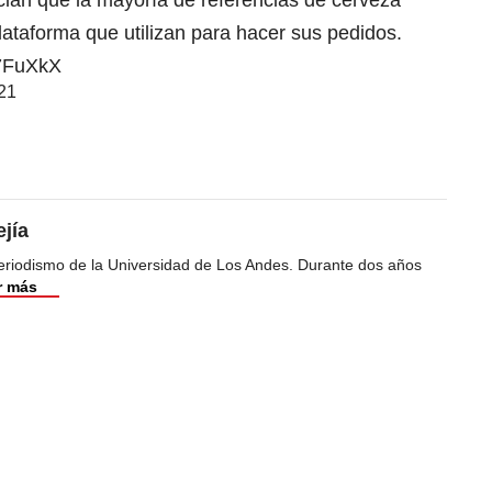
cian que la mayoría de referencias de cerveza
ataforma que utilizan para hacer sus pedidos.
z7FuXkX
21
jía
riodismo de la Universidad de Los Andes. Durante dos años
r más