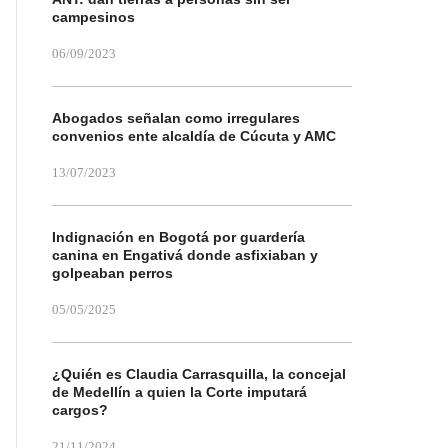
campesinos
06/09/2023
Abogados señalan como irregulares
convenios ente alcaldía de Cúcuta y AMC
13/07/2023
Indignación en Bogotá por guardería
canina en Engativá donde asfixiaban y
golpeaban perros
05/05/2025
¿Quién es Claudia Carrasquilla, la concejal
de Medellín a quien la Corte imputará
cargos?
21/11/2024