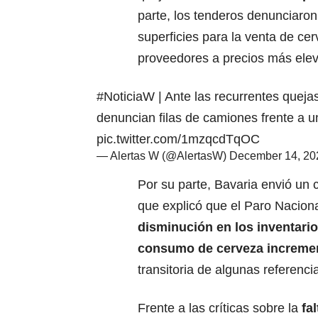
parte, los tenderos denunciaron
superficies para la venta de cer
proveedores a precios más ele
#NoticiaW
| Ante las recurrentes quej
denuncian filas de camiones frente a un
pic.twitter.com/1mzqcdTqOC
— Alertas W (@AlertasW)
December 14, 20
Por su parte, Bavaria envió un
que explicó que el Paro Naciona
disminución en los inventari
consumo de cerveza increme
transitoria de algunas referenci
Frente a las críticas sobre la
fal