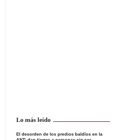
Lo más leído
El desorden de los predios baldíos en la
ANT: dan tierras a personas sin ser