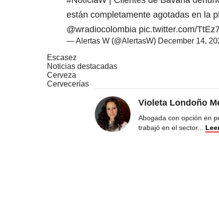
#NoticiaW
| Clientes de Bavaria denun
están completamente agotadas en la pl
@wradiocolombia
pic.twitter.com/TtE
— Alertas W (@AlertasW)
December 14, 20
Escasez
Noticias destacadas
Cerveza
Cervecerías
Violeta Londoño Me
Abogada con opción en pe
trabajó en el sector
...
Lee