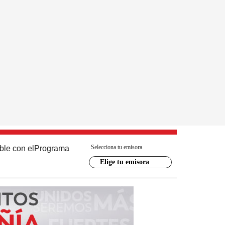
Selecciona tu emisora
ble con el
Programa
Elige tu emisora