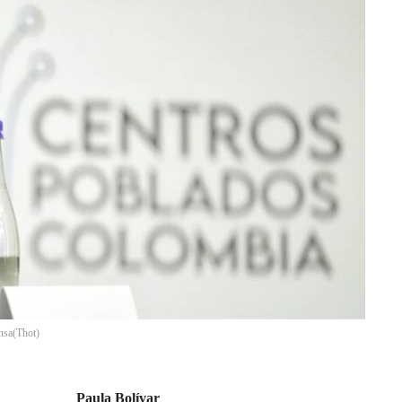
nsa
(
Thot
)
Paula Bolívar