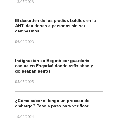
13/07/2023
El desorden de los predios baldíos en la
ANT: dan tierras a personas sin ser
campesinos
06/09/2023
Indignación en Bogotá por guardería
canina en Engativá donde asfixiaban y
golpeaban perros
05/05/2025
¿Cómo saber si tengo un proceso de
embargo? Paso a paso para verificar
19/09/2024