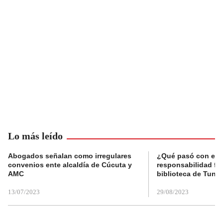
Lo más leído
Abogados señalan como irregulares
¿Qué pasó con el 
convenios ente alcaldía de Cúcuta y
responsabilidad fis
AMC
biblioteca de Tunja
13/07/2023
29/08/2023