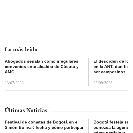
Lo más leído
Abogados señalan como irregulares
El desorden de los
convenios ente alcaldía de Cúcuta y
en la ANT: dan tier
AMC
ser campesinos
13/07/2023
06/09/2023
Últimas Noticias
Festival de cometas de Bogotá en el
Bogotá festeja su 
Simón Bolívar: fecha y cómo participar
conozca la agenda 
cómo participar