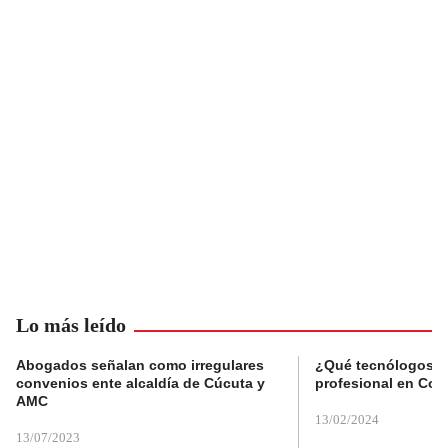
Lo más leído
Abogados señalan como irregulares
¿Qué tecnólogos re
convenios ente alcaldía de Cúcuta y
profesional en Col
AMC
13/02/2024
13/07/2023