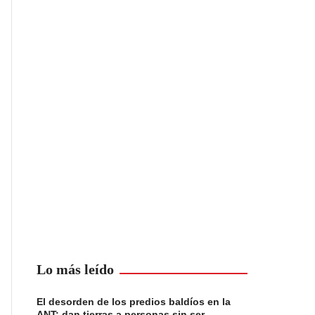
Lo más leído
El desorden de los predios baldíos en la
ANT: dan tierras a personas sin ser