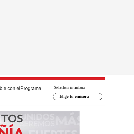
Selecciona tu emisora
ble con el
Programa
Elige tu emisora