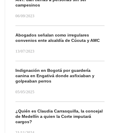
campesinos
06/09/2023
Abogados señalan como irregulares
convenios ente alcaldía de Cúcuta y AMC
13/07/2023
Indignación en Bogotá por guardería
canina en Engativá donde asfixiaban y
golpeaban perros
05/05/2025
¿Quién es Claudia Carrasquilla, la concejal
de Medellín a quien la Corte imputará
cargos?
21/11/2024