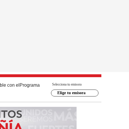
Selecciona tu emisora
ble con el
Programa
Elige tu emisora