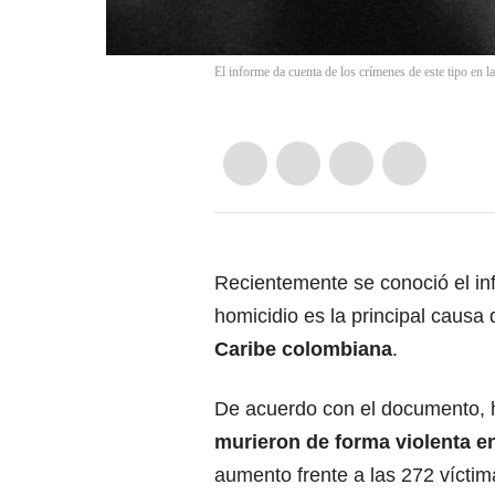
El informe da cuenta de los crímenes de este tipo en l
Recientemente se conoció el i
homicidio es la principal caus
Caribe colombiana
.
De acuerdo con el documento, 
murieron de forma violenta e
aumento frente a las 272 víctim