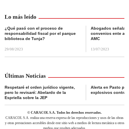
Lo más leído
¿Qué pasó con el proceso de
Abogados señalan 
responsabilidad fiscal por el parque
convenios ente alc
biblioteca de Tunja?
AMC
29/08/2023
13/07/2023
Últimas Noticias
Respetaré el orden jurídico vigente,
Alerta en Pasto po
pero lo revisaré: Abelardo de la
explosivos contra s
Espriella sobre la JEP
© CARACOL S.A. Todos los derechos reservados.
CARACOL S.A. realiza una reserva expresa de las reproducciones y usos de las obras
y otras prestaciones accesibles desde este sitio web a medios de lectura mecánica u otros
medios que resulten adecuados.